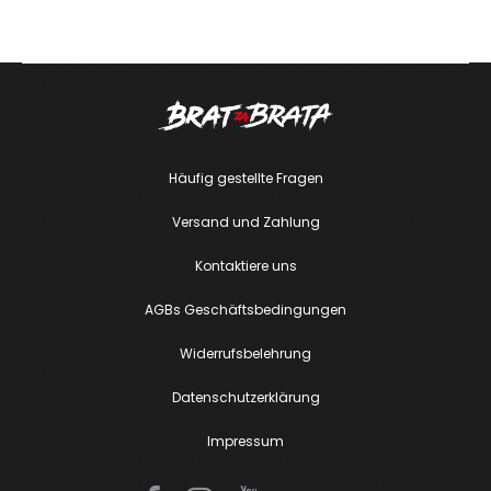
c
k
s
e
Häufig gestellte Fragen
t
Versand und Zahlung
Kontaktiere uns
z
AGBs Geschäftsbedingungen
e
Widerrufsbelehrung
n
Datenschutzerklärung
Impressum