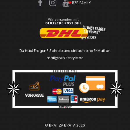
F
I
Y
BZB FAMILY
a
n
o
c
s
u
e
t
T
b
a
u
o
g
b
o
r
e
Du hast Fragen? Schreib uns einfach eine E-Mail an
k
mail@bzblifestyle.de
a
m
© BRAT ZA BRATA
2026