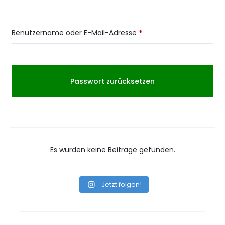
s
Erforderlich
Benutzername oder E-Mail-Adresse
*
w
o
Passwort zurücksetzen
r
t
z
Es wurden keine Beiträge gefunden.
u
r
Jetzt folgen!
ü