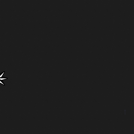
Go
to
to