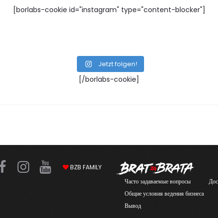
[borlabs-cookie id="instagram" type="content-blocker"]
Jetzt folgen!
[/borlabs-cookie]
F
I
Y
BZB FAMILY
a
n
o
Часто задаваемые вопросы
Дос
c
s
u
Общие условия ведения бизнеса
e
t
T
Вывод