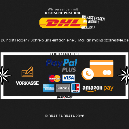
b
a
u
o
g
b
o
r
e
k
a
m
Du hast Fragen? Schreib uns einfach eine E-Mail an
mail@bzblifestyle.de
© BRAT ZA BRATA
2026