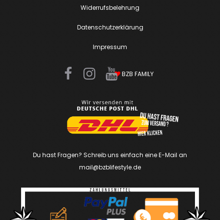
Widerrufsbelehrung
Datenschutzerklärung
Impressum
F
I
Y
BZB FAMILY
a
n
o
c
s
u
e
t
T
b
a
u
o
g
b
o
r
e
Du hast Fragen? Schreib uns einfach eine E-Mail an
k
mail@bzblifestyle.de
a
m