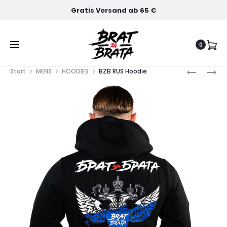
Gratis Versand ab 65 €
0
SZS
2X
Prod
Start
MENS
HOODIES
BZB RUS Hoodie
RUS
BZB
SHIRT
GESICHT
(BAUMWO
navig